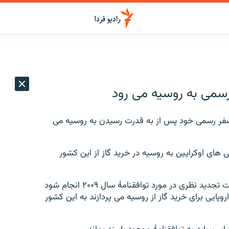
رسمى به روسيه مى رود
سفر رسمى خود پس از به قدرت رسيدن به روسيه مى
هاى اوكرايين به روسيه در خريد گاز از اين كشور
تحليلگران اقتصادى معتقدند آقاى يانوكوويچ اميدوار است تجديد نظرى در مورد توافقنامۀ سال ۲۰۰۹ انجام شود
پايى براى خريد گاز از روسيه مى پردازند به اين كشور