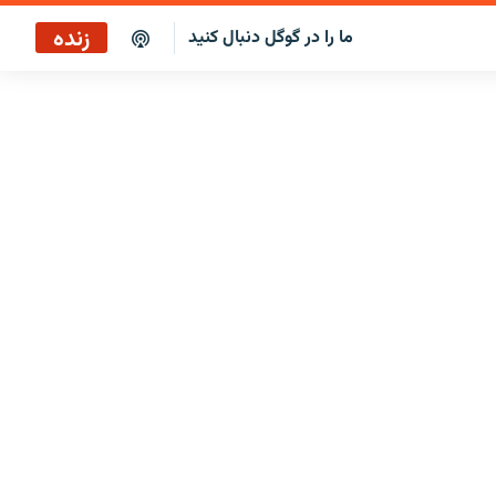
زنده
ما را در گوگل دنبال کنید
پخش آنلاین
پخش رادیویی
پخش آنلاین
پخش ماهواره‌ای