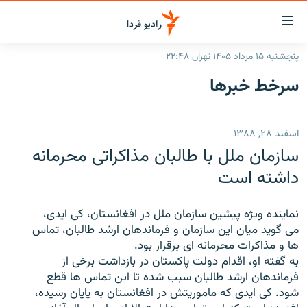
ینک‌های
ابلیت
سترسی
پنجشنبه ۱۵ مرداد ۱۴۰۵ تهران ۲۲:۴۸
ازگشت
صفحه اصلی
سرخط‌ خبرها
ازگشت
ایران
ه
نوی
جهان
اسفند ۲۸, ۱۳۸۸
صلی
رادیو
فتن
سازمان ملل با طالبان مذاکراتی محرمانه
ه
پادکست
انتخاب کنید و بشنوید
داشته است
فحه
چندرسانه‌ای
برنامه‌های رادیویی
ستجو
نماینده ویژه پیشین سازمان ملل در افغانستان، کی ایدی،
زنان فردا
فرکانس‌ها
گزارش‌های تصویری
می گوید میان این سازمان و فرماندهان ارشد طالبان، تماس
ها و مذاکرات محرمانه ای برقرار بود.
گزارش‌های ویدئویی
English
به گفته او، اقدام دولت پاکستان در بازداشت برخی از
فرماندهان ارشد طالبان سبب شده تا این تماس ها قطع
شود. کی ایدی که ماموریتش در افغانستان به پایان رسیده،
به ما بپیوندید