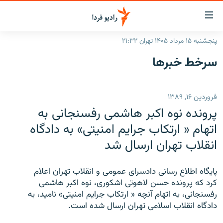
ینک‌های
ابلیت
سترسی
پنجشنبه ۱۵ مرداد ۱۴۰۵ تهران ۲۱:۳۲
ازگشت
صفحه اصلی
سرخط‌ خبرها
ازگشت
ایران
ه
نوی
جهان
فروردین ۱۶, ۱۳۸۹
صلی
رادیو
فتن
پرونده نوه اکبر هاشمی رفسنجانی به
ه
پادکست
انتخاب کنید و بشنوید
اتهام « ارتکاب جرايم امنيتی» به دادگاه
فحه
انقلاب تهران ارسال شد
چندرسانه‌ای
برنامه‌های رادیویی
ستجو
زنان فردا
فرکانس‌ها
گزارش‌های تصویری
پايگاه اطلاع رسانی دادسرای عمومی و انقلاب تهران اعلام
گزارش‌های ویدئویی
کرد که پرونده حسن لاهوتی اشکوری، نوه اکبر هاشمی
English
رفسنجانی، به اتهام آنچه « ارتکاب جرايم امنيتی» ناميد، به
دادگاه انقلاب اسلامی تهران ارسال شده است.
به ما بپیوندید