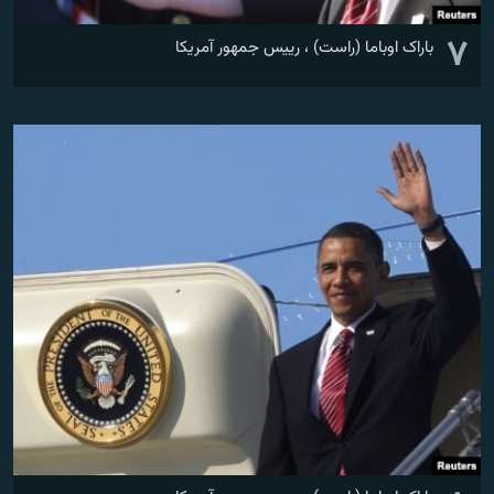
۷
باراک اوباما (راست) ، رییس جمهور آمریکا