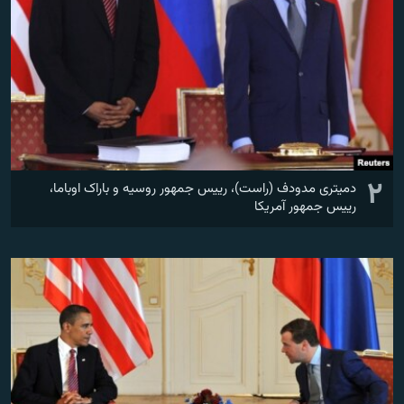
۲
دمیتری مدودف (راست)، رییس جمهور روسیه و باراک اوباما،
رییس جمهور آمریکا