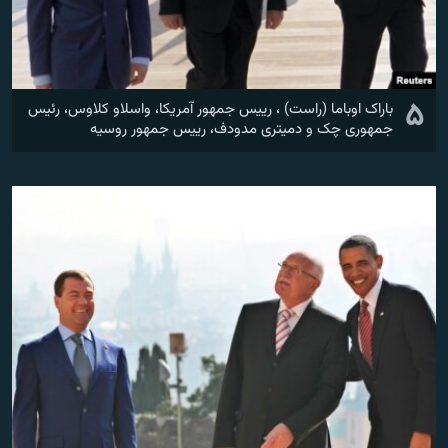
۵
باراک اوباما (راست) ، رییس جمهور آمریکا، واسلاو کلاوس، رئيس
جمهوری چک و دمیتری مدودف، رییس جمهور روسیه