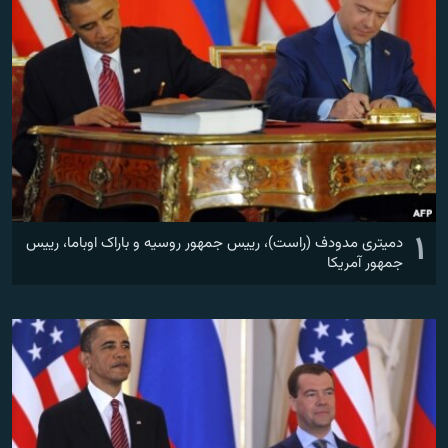
زبان‌های دیگر
۱
دمیتری مدودف (راست)، رییس جمهور روسیه و باراک اوباما، رییس
جمهور آمریکا