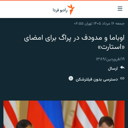
ینک‌های
ابلیت
سترسی
جمعه ۱۶ مرداد ۱۴۰۵ تهران ۰۶:۵۵
ازگشت
صفحه اصلی
اوباما و مدودف در پراگ برای امضای
ازگشت
ایران
ه
«استارت»
نوی
جهان
صلی
۱۹/فروردین/۱۳۸۹
رادیو
فتن
ارسال
ه
پادکست
انتخاب کنید و بشنوید
فحه
دسترسی بدون فیلترشکن
چندرسانه‌ای
برنامه‌های رادیویی
ستجو
زنان فردا
فرکانس‌ها
گزارش‌های تصویری
گزارش‌های ویدئویی
English
به ما بپیوندید