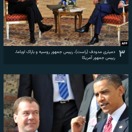
۳
دمیتری مدودف (راست)، رییس جمهور روسیه و باراک اوباما،
رییس جمهور آمریکا