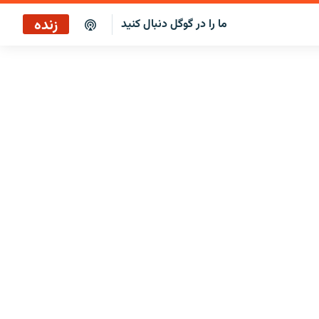
زنده
ما را در گوگل دنبال کنید
بازپخش کافه فردا
پخش رادیویی
پخش آنلاین
پخش ماهواره‌ای