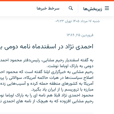
ینک‌های
سرخط‌ خبرها
زیربخش‌ها
ابلیت
سترسی
جستجو
شنبه ۱۷ مرداد ۱۴۰۵ تهران ۰۹:۲۳
صفحه اصلی
ازگشت
ایران
ازگشت
فروردین ۲۵, ۱۳۸۹
ه
جهان
نوی
احمدی نژاد در اسفندماه نامه دومی به
صلی
رادیو
فتن
پادکست
به گفته اسفنديار رحيم مشايی، رئيس‌دفتر محمود احمدی 
انتخاب کنید و بشنوید
ه
دومی به باراک اوباما نوشت.
فحه
چندرسانه‌ای
برنامه‌های رادیویی
رحیم مشایی به خبرگزاری ایلنا گفته است که محمود احمدی 
ستجو
زنان فردا
فرکانس‌ها
گزارش‌های تصویری
آمريكا به كشورهای منطقه حمله كرده و آسيب‌هايی زده
گزارش‌های ویدئویی
مبارزه با تروریسم را از ایران یاد بگیرد.
محمود احمدی نژاد قبلا هم نامه ای را به باراک اوباما نو
رحیم مشایی افزوده که به هیچک از نامه های احمدی نژ