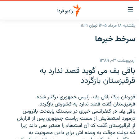
ینک‌های
ابلیت
سترسی
یکشنبه ۱۸ مرداد ۱۴۰۵ تهران ۱۱:۲۱
ازگشت
صفحه اصلی
سرخط‌ خبرها
ازگشت
ایران
ه
نوی
جهان
اردیبهشت ۰۳, ۱۳۸۹
صلی
رادیو
فتن
باقی یف می گوید قصد ندارد به
ه
پادکست
انتخاب کنید و بشنوید
قرقیزستان بازگردد
فحه
چندرسانه‌ای
برنامه‌های رادیویی
ستجو
قورمان بیک باقی یف، رئیس جمهوری برکنار شده
زنان فردا
فرکانس‌ها
گزارش‌های تصویری
قرقیزستان گفت قصد ندارد به کشورش بازگردد.
باقی یف در کنفرانسی خبری در میسنک پایتخت بلاروس
گزارش‌های ویدئویی
English
درمورد استعفایش از سمت ریاست جمهوری پس از فرارش
از قرقیزستان گفت که آن استعفاء را معتبر نمی داند زیرا
که دولت موقت به وعده اش برای دادن مصونیت به
به ما بپیوندید