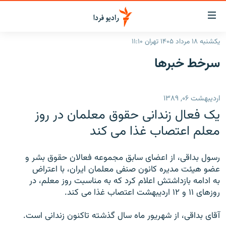
ینک‌های
ابلیت
سترسی
یکشنبه ۱۸ مرداد ۱۴۰۵ تهران ۱۱:۱۰
ازگشت
صفحه اصلی
سرخط‌ خبرها
ازگشت
ایران
ه
نوی
جهان
اردیبهشت ۰۶, ۱۳۸۹
صلی
رادیو
فتن
یک فعال زندانی حقوق معلمان در روز
ه
پادکست
انتخاب کنید و بشنوید
معلم اعتصاب غذا می کند
فحه
چندرسانه‌ای
برنامه‌های رادیویی
ستجو
رسول بداقی، از اعضای سابق مجموعه فعالان حقوق بشر و
زنان فردا
فرکانس‌ها
گزارش‌های تصویری
عضو هيئت مديره کانون صنفی معلمان ايران، با اعتراض
به ادامه بازداشتش اعلام کرد که به مناسبت روز معلم، در
گزارش‌های ویدئویی
English
روزهای ۱۱ و ۱۲ ارديبهشت اعتصاب غذا می کند.
آقای بداقی، از شهريور ماه سال گذشته تاکنون زندانی است.
به ما بپیوندید