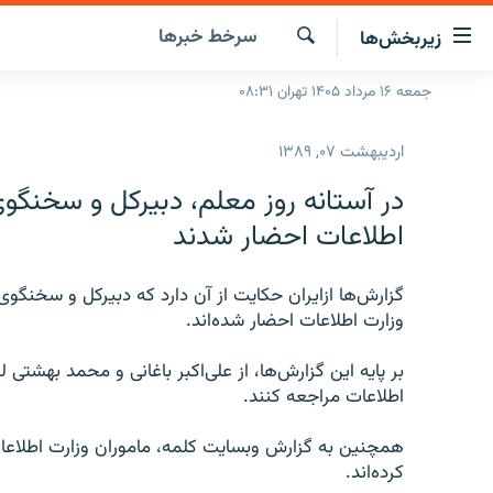
ینک‌های
سرخط‌ خبرها
زیربخش‌ها
ابلیت
سترسی
جستجو
جمعه ۱۶ مرداد ۱۴۰۵ تهران ۰۸:۳۱
صفحه اصلی
ازگشت
ایران
ازگشت
اردیبهشت ۰۷, ۱۳۸۹
ه
جهان
نوی
در آستانه روز معلم، دبيركل و سخنگوی
صلی
رادیو
اطلاعات احضار شدند
فتن
پادکست
انتخاب کنید و بشنوید
ه
فحه
گزارش‌ها ازايران حکایت از آن دارد كه دبيركل و سخنگوی
چندرسانه‌ای
برنامه‌های رادیویی
ستجو
وزارت اطلاعات احضار شده‌اند.
زنان فردا
فرکانس‌ها
گزارش‌های تصویری
بر پایه اين گزارش‌ها، از علی‌اكبر باغانی و محمد بهشت
گزارش‌های ویدئویی
اطلاعات مراجعه كنند.
همچنین به گزارش وبسايت كلمه، ماموران وزارت اطلاع
کرده‌اند.