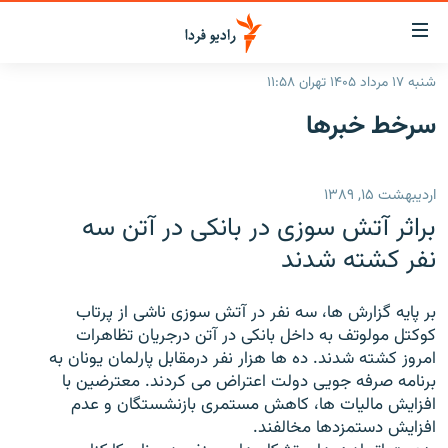
ینک‌های
ابلیت
سترسی
شنبه ۱۷ مرداد ۱۴۰۵ تهران ۱۱:۵۸
ازگشت
صفحه اصلی
سرخط‌ خبرها
ازگشت
ایران
ه
نوی
جهان
اردیبهشت ۱۵, ۱۳۸۹
صلی
رادیو
فتن
براثر آتش سوزی در بانکی در آتن سه
ه
پادکست
انتخاب کنید و بشنوید
نفر کشته شدند
فحه
چندرسانه‌ای
برنامه‌های رادیویی
ستجو
بر پایه گزارش ها، سه نفر در آتش سوزی ناشی از پرتاب
زنان فردا
فرکانس‌ها
گزارش‌های تصویری
کوکتل مولوتف به داخل بانکی در آتن درجریان تظاهرات
امروز کشته شدند. ده ها هزار نفر درمقابل پارلمان یونان به
گزارش‌های ویدئویی
English
برنامه صرفه جویی دولت اعتراض می کردند. معترضین با
افزایش مالیات ها، کاهش مستمری بازنشستگان و عدم
افزایش دستمزدها مخالفند.
به ما بپیوندید