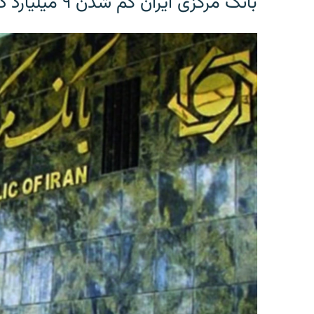
بانک مرکزی ایران گم شدن ۹ میلیارد دلار را تکذیب کرد