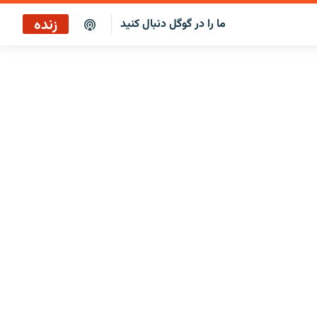
زنده
ما را در گوگل دنبال کنید
پخش آنلاین
پخش رادیویی
پخش آنلاین
پخش ماهواره‌ای