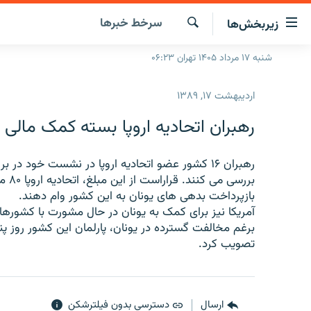
ینک‌های
سرخط‌ خبرها
زیربخش‌ها
ابلیت
سترسی
جستجو
شنبه ۱۷ مرداد ۱۴۰۵ تهران ۰۶:۲۳
صفحه اصلی
ازگشت
ایران
ازگشت
اردیبهشت ۱۷, ۱۳۸۹
ه
جهان
نوی
رهبران اتحاديه اروپا بسته کمک مالی ب
صلی
رادیو
فتن
پادکست
انتخاب کنید و بشنوید
ه
فحه
چندرسانه‌ای
برنامه‌های رادیویی
بازپرداخت بدهی های يونان به اين کشور وام دهند.
ستجو
آمريکا نيز برای کمک به يونان در حال مشورت با کشورهای صن
زنان فردا
فرکانس‌ها
گزارش‌های تصویری
برغم مخالفت گسترده در يونان، پارلمان اين کشور روز 
گزارش‌های ویدئویی
تصويب کرد.
ارسال
دسترسی بدون فیلترشکن