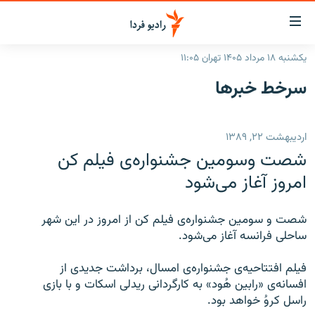
ینک‌های
ابلیت
سترسی
یکشنبه ۱۸ مرداد ۱۴۰۵ تهران ۱۱:۰۵
ازگشت
صفحه اصلی
سرخط‌ خبرها
ازگشت
ایران
ه
نوی
جهان
اردیبهشت ۲۲, ۱۳۸۹
صلی
رادیو
فتن
شصت وسومين جشنواره‌ی فيلم کن
ه
پادکست
انتخاب کنید و بشنوید
امروز آغاز می‌شود
فحه
چندرسانه‌ای
برنامه‌های رادیویی
ستجو
شصت و سومين جشنواره‌ی فيلم کن از امروز در اين شهر
زنان فردا
فرکانس‌ها
گزارش‌های تصویری
ساحلی فرانسه آغاز می‌شود.
گزارش‌های ویدئویی
English
فيلم افتتاحيه‌ی جشنواره‌ی امسال، برداشت جديدی از
افسانه‌ی «رابين هُود» به کارگردانی ريدلی اسکات و با بازی
راسل کروُ خواهد بود.
به ما بپیوندید