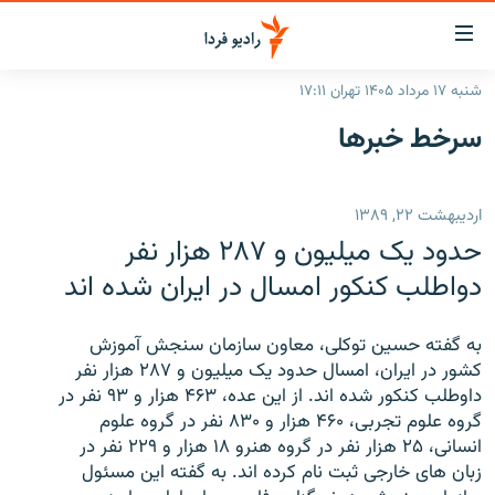
ینک‌های
ابلیت
سترسی
شنبه ۱۷ مرداد ۱۴۰۵ تهران ۱۷:۱۱
ازگشت
صفحه اصلی
سرخط‌ خبرها
ازگشت
ایران
ه
نوی
جهان
اردیبهشت ۲۲, ۱۳۸۹
صلی
رادیو
فتن
حدود یک میلیون و ۲۸۷ هزار نفر
ه
پادکست
انتخاب کنید و بشنوید
دواطلب کنکور امسال در ایران شده اند
فحه
چندرسانه‌ای
برنامه‌های رادیویی
ستجو
به گفته حسین توکلی، معاون سازمان سنجش آموزش
زنان فردا
فرکانس‌ها
گزارش‌های تصویری
کشور در ایران، امسال حدود یک میلیون و ۲۸۷ هزار نفر
داوطلب کنکور شده اند. از این عده، ۴۶۳ هزار و ۹۳ نفر در
گزارش‌های ویدئویی
English
گروه علوم تجربی، ۴۶۰ هزار و ۸۳۰ نفر در گروه علوم
انسانی، ۲۵ هزار نفر در گروه هنرو ۱۸ هزار و ۲۲۹ نفر در
زبان های خارجی ثبت نام کرده اند. به گفته این مسئول
به ما بپیوندید