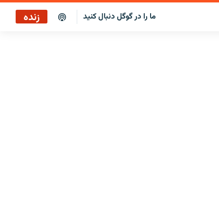
زنده
ما را در گوگل دنبال کنید
بازپخش کافه فردا
پخش رادیویی
پخش آنلاین
پخش ماهواره‌ای