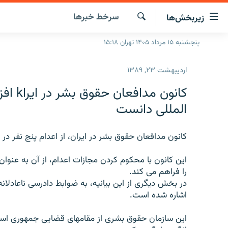
ینک‌های
سرخط‌ خبرها
زیربخش‌ها
ابلیت
سترسی
جستجو
پنجشنبه ۱۵ مرداد ۱۴۰۵ تهران ۱۵:۱۸
صفحه اصلی
ازگشت
ایران
ازگشت
اردیبهشت ۲۳, ۱۳۸۹
ه
جهان
نوی
کانون 
صلی
رادیو
المللی دانست
فتن
پادکست
انتخاب کنید و بشنوید
ه
فحه
کانون مدافعان حقوق بشر در ايران، از اعدام پنج نفر در 
چندرسانه‌ای
برنامه‌های رادیویی
ستجو
زنان فردا
فرکانس‌ها
گزارش‌های تصویری
اين کانون با محکوم کردن مجازات اعدام، از آن به عنوا
را فراهم می کند.
گزارش‌های ویدئویی
در بخش ديگری از اين بيانيه، به ضوابط دادرسی ناعادلانه
اشاره شده است.
اين سازمان حقوق بشری از مقامهای قضايی جمهوری اسلام