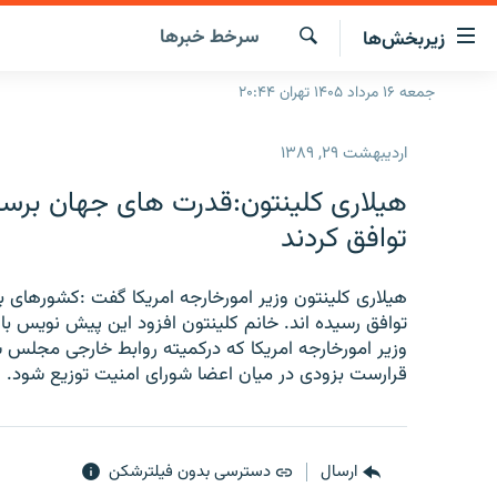
ینک‌های
سرخط‌ خبرها
زیربخش‌ها
ابلیت
سترسی
جستجو
جمعه ۱۶ مرداد ۱۴۰۵ تهران ۲۰:۴۴
صفحه اصلی
ازگشت
ایران
ازگشت
اردیبهشت ۲۹, ۱۳۸۹
ه
جهان
نوی
هیلاری کلینتون:قدرت های جهان برسر
صلی
رادیو
توافق کردند
فتن
پادکست
انتخاب کنید و بشنوید
ه
فحه
هیلاری کلینتون وزیر امورخارجه امریکا گفت :کشورهای 
چندرسانه‌ای
برنامه‌های رادیویی
ستجو
توافق رسیده اند. خانم کلینتون افزود این پیش نویس 
زنان فردا
فرکانس‌ها
گزارش‌های تصویری
وزیر امورخارجه امریکا که درکمیته روابط خارجی مجلس
قرارست بزودی در میان اعضا شورای امنیت توزیع شود.
گزارش‌های ویدئویی
ارسال
دسترسی بدون فیلترشکن