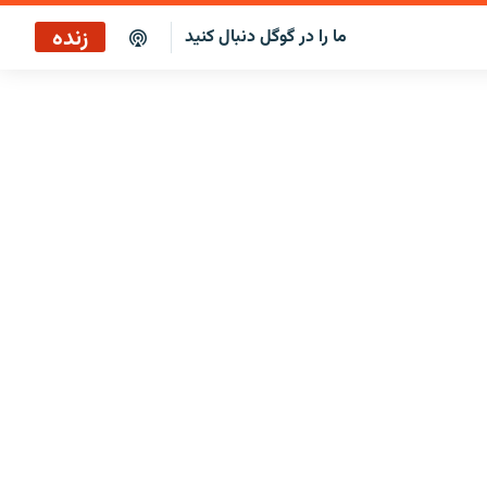
زنده
ما را در گوگل دنبال کنید
پاراگراف اول
پخش رادیویی
پاراگراف اول
پخش ماهواره‌ای