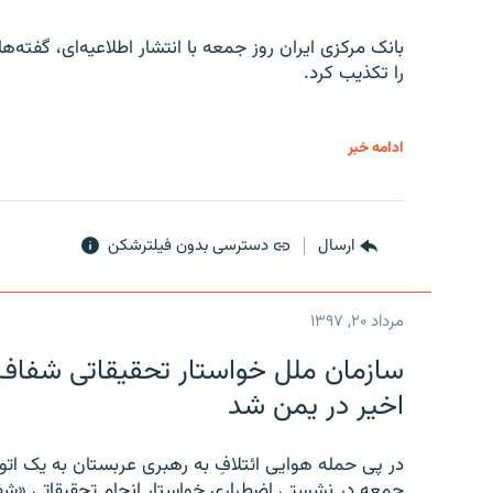
را تکذیب کرد.
ادامه خبر
ارسال
دسترسی بدون فیلترشکن
مرداد ۲۰, ۱۳۹۷
سازمان ملل خواستار تحقیقاتی شفاف و
اخیر در یمن شد
در پی حمله هوایی ائتلافِ به رهبری عربستان به یک ا
جمعه در نشستی اضطراری خواستار انجام تحقیقاتی «شفا