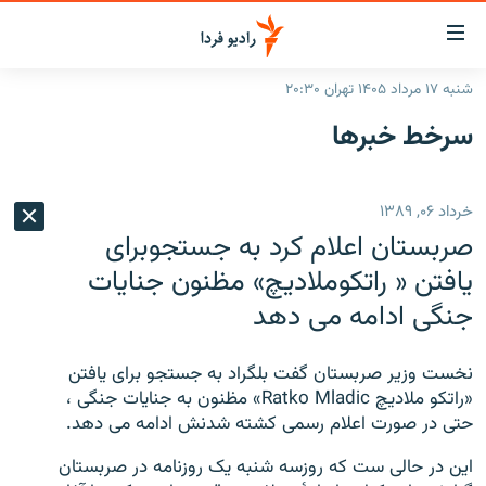
ینک‌های
ابلیت
سترسی
شنبه ۱۷ مرداد ۱۴۰۵ تهران ۲۰:۳۰
ازگشت
صفحه اصلی
سرخط‌ خبرها
ازگشت
ایران
ه
نوی
جهان
خرداد ۰۶, ۱۳۸۹
صلی
رادیو
فتن
صربستان اعلام کرد به جستجوبرای
ه
پادکست
انتخاب کنید و بشنوید
یافتن « راتکوملادیچ» مظنون جنایات
فحه
جنگی ادامه می دهد
چندرسانه‌ای
برنامه‌های رادیویی
ستجو
زنان فردا
فرکانس‌ها
گزارش‌های تصویری
نخست وزیر صربستان گفت بلگراد به جستجو برای یافتن
گزارش‌های ویدئویی
«راتکو ملادیچ Ratko Mladic» مظنون به جنایات جنگی ،
English
حتی در صورت اعلام رسمی کشته شدنش ادامه می دهد.
به ما بپیوندید
این در حالی ست که روزسه شنبه یک روزنامه در صربستان