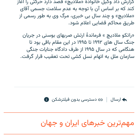
گزارش داد وکیل خانوادۀ «ملادیچ» قصد دارد حرکتی را آغاز
کند که بر اساس آن با توجه به عدم سلامت جسمی آقای
«ملادیچ» و چند سال بی خبری، مرگ وی به طور رسمی از
طریق محاکم قضایی اعلام شود.
«راتكو ملاديچ » فرماندۀ ارتش صربهاى بوسنى در جريان
زبان‌های دیگر
جنگ سال هاى ۱۹۹۲ تا ۱۹۹۵ در اين مقام باقى بود تا
هنگامى كه در سال ۱۹۹۵ از طرف دادگاه جنايات جنگى
سازمان ملل به اتهام نسل كشى تحت تعقيب قرار گرفت.
ارسال
دسترسی بدون فیلترشکن
مهم‌ترین خبرهای ایران و جهان