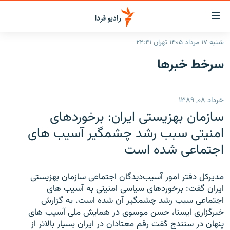
ینک‌های
ابلیت
سترسی
شنبه ۱۷ مرداد ۱۴۰۵ تهران ۲۲:۴۱
ازگشت
صفحه اصلی
سرخط‌ خبرها
ازگشت
ایران
ه
نوی
جهان
خرداد ۰۸, ۱۳۸۹
صلی
رادیو
فتن
سازمان بهزیستی ایران: برخوردهای
ه
پادکست
انتخاب کنید و بشنوید
امنیتی سبب رشد چشمگیر آسیب های
فحه
اجتماعی شده است
چندرسانه‌ای
برنامه‌های رادیویی
ستجو
زنان فردا
فرکانس‌ها
گزارش‌های تصویری
مديركل دفتر امور آسيب‌ديدگان اجتماعی سازمان بهزيستی
گزارش‌های ویدئویی
ایران گفت: برخوردهای سیاسی امنیتی به آسیب های
English
اجتماعی سبب رشد چشمگیر آن شده است. به گزارش
خبرگزاری ایسنا، حسن موسوی در همایش ملی آسیب های
به ما بپیوندید
پنهان در سنندج گفت رقم معتادان در ایران بسیار بالاتر از