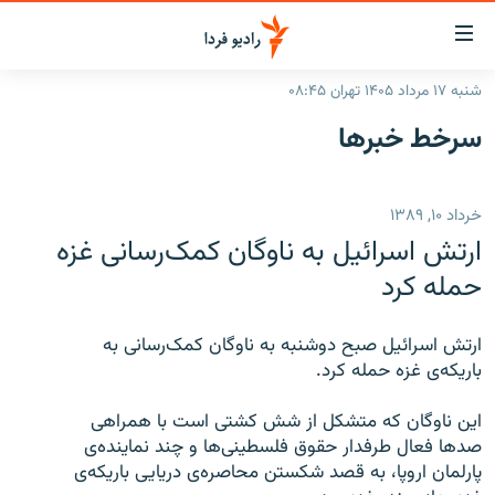
ینک‌های
ابلیت
سترسی
شنبه ۱۷ مرداد ۱۴۰۵ تهران ۰۸:۴۵
ازگشت
صفحه اصلی
سرخط‌ خبرها
ازگشت
ایران
ه
نوی
جهان
خرداد ۱۰, ۱۳۸۹
صلی
رادیو
فتن
ارتش اسرائيل به ناوگان کمک‌رسانی غزه
ه
پادکست
انتخاب کنید و بشنوید
حمله کرد
فحه
چندرسانه‌ای
برنامه‌های رادیویی
ستجو
ارتش اسرائيل صبح دوشنبه به ناوگان کمک‌رسانی به
زنان فردا
فرکانس‌ها
گزارش‌های تصویری
باريکه‌ی غزه حمله کرد.
گزارش‌های ویدئویی
English
اين ناوگان که متشکل از شش کشتی است با همراهی
صدها فعال طرفدار حقوق فلسطينی‌ها و چند نماينده‌ی
پارلمان اروپا، به قصد شکستن محاصره‌ی دريايی باريکه‌ی
به ما بپیوندید