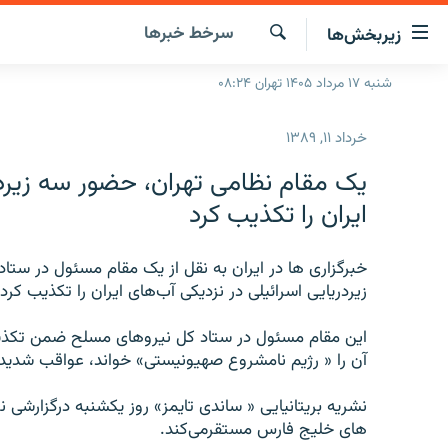
ینک‌های
سرخط‌ خبرها
زیربخش‌ها
ابلیت
سترسی
جستجو
شنبه ۱۷ مرداد ۱۴۰۵ تهران ۰۸:۲۴
صفحه اصلی
ازگشت
ایران
ازگشت
خرداد ۱۱, ۱۳۸۹
ه
جهان
نوی
يک مقام نظامی تهران، حضور سه زيردر
صلی
رادیو
ايران را تکذيب کرد
فتن
پادکست
انتخاب کنید و بشنوید
ه
فحه
خبرگزاری ها در ايران به نقل از يک مقام مسئول در س
چندرسانه‌ای
برنامه‌های رادیویی
ستجو
زيردريايی اسرائيلی در نزديکی آب‌های ايران را تکذيب کردن
زنان فردا
فرکانس‌ها
گزارش‌های تصویری
اين مقام مسئول در ستاد کل نيروهای مسلح ضمن تکذي
گزارش‌های ویدئویی
آن را « رژيم نامشروع صهيونيستی» خواند، عواقب شديد
نشريه بريتانيايی « ساندی تايمز» روز يکشنبه درگزارشی 
های خليج فارس مستقرمی‌کند.