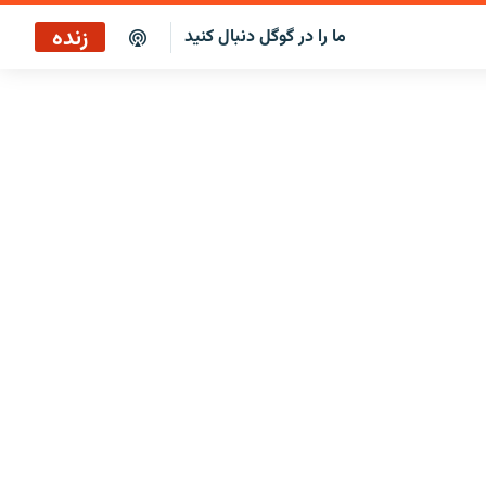
زنده
ما را در گوگل دنبال کنید
بازپخش صبح‌نگار
پخش رادیویی
بازپخش صبح‌نگار
پخش ماهواره‌ای