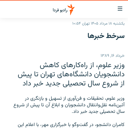
ینک‌های
ابلیت
سترسی
یکشنبه ۱۸ مرداد ۱۴۰۵ تهران ۱۰:۵۴
ازگشت
صفحه اصلی
سرخط‌ خبرها
ازگشت
ایران
ه
نوی
جهان
خرداد ۱۶, ۱۳۸۹
صلی
رادیو
فتن
وزیر علوم، از راه‌کارهای کاهش
ه
پادکست
انتخاب کنید و بشنوید
دانشجویان دانشگاه‌های تهران تا پیش
فحه
از شروع سال تحصیلی جدید خبر داد
چندرسانه‌ای
برنامه‌های رادیویی
ستجو
زنان فردا
فرکانس‌ها
گزارش‌های تصویری
وزیر علوم، تحقیقات و فن‌آوری از تسهیل و بازنگری در
گزارش‌های ویدئویی
آئین‌نامه نقل‌وانتقال دانشجویان و ابلاغ آن تا پیش از شروع
English
سال تحصیلی جدید خبر داد.
به ما بپیوندید
کامران دانشجو، در گفت‌وگو با خبرگزاری مهر، با اعلام این