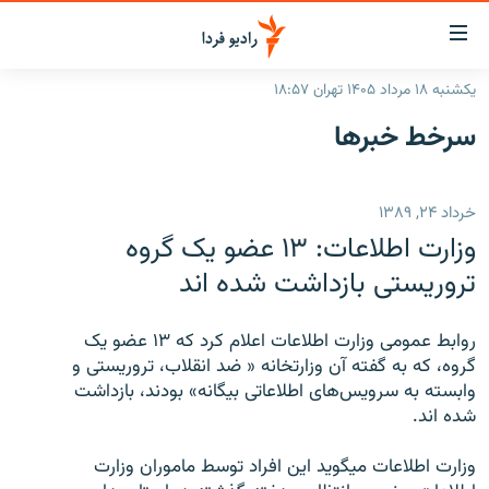
ینک‌های
ابلیت
سترسی
یکشنبه ۱۸ مرداد ۱۴۰۵ تهران ۱۸:۵۷
ازگشت
صفحه اصلی
سرخط‌ خبرها
ازگشت
ایران
ه
نوی
جهان
خرداد ۲۴, ۱۳۸۹
صلی
رادیو
فتن
وزارت اطلاعات: ۱۳ عضو يک گروه
ه
پادکست
انتخاب کنید و بشنوید
تروريستی بازداشت شده اند
فحه
چندرسانه‌ای
برنامه‌های رادیویی
ستجو
روابط عمومی وزارت اطلاعات اعلام کرد که ۱۳ عضو يک
زنان فردا
فرکانس‌ها
گزارش‌های تصویری
گروه، که به گفته آن وزارتخانه « ضد انقلاب، تروريستی و
وابسته به سرويس‌های اطلاعاتی بيگانه» بودند، بازداشت
گزارش‌های ویدئویی
English
شده اند.
وزارت اطلاعات ميگويد اين افراد توسط ماموران وزارت
به ما بپیوندید