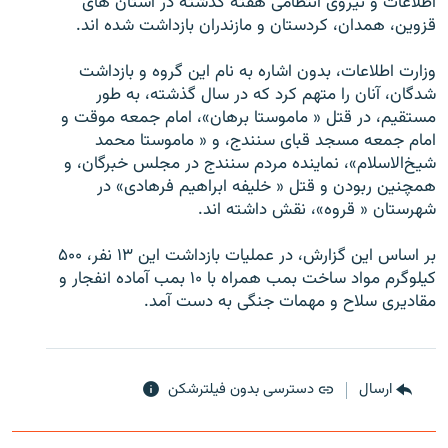
اطلاعات و نيروی انتظامی هفته گذشته در استان های
قزوين، همدان، کردستان و مازندران بازداشت شده اند.
وزارت اطلاعات، بدون اشاره به نام اين گروه و بازداشت
شدگان، آنان را متهم کرد که در سال گذشته، به طور
زبان‌های دیگر
مستقيم، در قتل « ماموستا برهان»، امام جمعه موقت و
امام جمعه مسجد قبای سنندج، و « ماموستا محمد
شيخ‌الاسلام»، نماينده مردم سنندج در مجلس خبرگان، و
همچنين ربودن و قتل « خليفه ابراهيم فرهادی» در
شهرستان « قروه»، نقش داشته اند.
بر اساس اين گزارش، در عمليات‌ بازداشت اين ۱۳ نفر، ۵۰۰
کيلوگرم مواد ساخت بمب همراه با ۱۰ بمب آماده انفجار و
مقاديری سلاح و مهمات جنگی به دست آمد.
ارسال
دسترسی بدون فیلترشکن