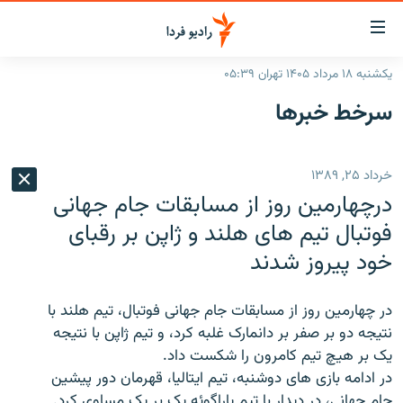
ینک‌های
ابلیت
سترسی
یکشنبه ۱۸ مرداد ۱۴۰۵ تهران ۰۵:۳۹
ازگشت
صفحه اصلی
سرخط‌ خبرها
ازگشت
ایران
ه
نوی
جهان
خرداد ۲۵, ۱۳۸۹
صلی
رادیو
فتن
درچهارمین روز از مسابقات جام جهانی
ه
پادکست
انتخاب کنید و بشنوید
فوتبال تیم های هلند و ژاپن بر رقبای
فحه
خود پیروز شدند
چندرسانه‌ای
برنامه‌های رادیویی
ستجو
زنان فردا
فرکانس‌ها
گزارش‌های تصویری
در چهارمین روز از مسابقات جام جهانی فوتبال، تیم هلند با
گزارش‌های ویدئویی
نتیجه دو بر صفر بر دانمارک غلبه کرد، و تیم ژاپن با نتیجه
English
یک بر هیچ تیم کامرون را شکست داد.
در ادامه بازی های دوشنبه، تیم ایتالیا، قهرمان دور پیشین
به ما بپیوندید
جام جهانی، در دیدار با تیم پاراگوئه یک بر یک مساوی کرد.