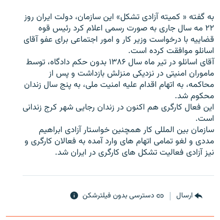
به گفته « کميته آزادی تشکل» اين سازمان، دولت ايران روز
۲۲ مه سال جاری به صورت رسمی اعلام کرد رئيس قوه
قضاييه با درخواست وزير کار و امور اجتماعی برای عفو آقای
اسانلو موافقت کرده است.
زبان‌های دیگر
آقای اسانلو در تير ماه سال ۱۳۸۶ بدون حکم دادگاه، توسط
ماموران امنيتی در نزديکی منزلش بازداشت و پس از
محاکمه، به اتهام اقدام عليه امنيت ملی، به پنج سال زندان
محکوم شد.
اين فعال کارگری هم اکنون در زندان رجايی شهر کرج زندانی
است.
سازمان بين المللی کار همچنين خواستار آزادی ابراهيم
مددی و لغو تمامی اتهام های وارد آمده به فعالان کارگری و
نيز آزادی فعاليت تشکل های کارگری در ايران شد.
ارسال
دسترسی بدون فیلترشکن