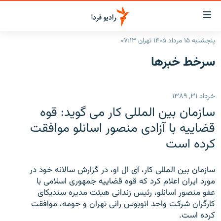
ینک‌های
ابلیت
سترسی
پنجشنبه ۱۵ مرداد ۱۴۰۵ تهران ۰۷:۱۳
ازگشت
صفحه اصلی
سرخط‌ خبرها
ازگشت
ایران
ه
نوی
جهان
خرداد ۳۱, ۱۳۸۹
صلی
رادیو
فتن
سازمان بين المللی کار می گويد: قوه
ه
پادکست
انتخاب کنید و بشنوید
قضاييه با آزادی منصور اسانلو موافقت
فحه
کرده است
چندرسانه‌ای
برنامه‌های رادیویی
ستجو
زنان فردا
فرکانس‌ها
گزارش‌های تصویری
سازمان بين المللی کار، آی ال او، در گزارش سالانه خود در
گزارش‌های ویدئویی
مورد ايران اعلام کرد که قوه قضاييه جمهوری اسلامی با
English
عفو منصور اسانلو، رئيس زندانی هيئت مديره سنديکای
کارگران شرکت واحد اتوبوس رانی تهران و حومه، موافقت
به ما بپیوندید
کرده است.