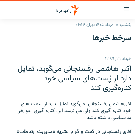
ینک‌های
ابلیت
سترسی
یکشنبه ۱۸ مرداد ۱۴۰۵ تهران ۰۶:۲۶
ازگشت
صفحه اصلی
سرخط‌ خبرها
ازگشت
ایران
ه
نوی
جهان
خرداد ۳۱, ۱۳۸۹
صلی
رادیو
فتن
اکبر هاشمی رفسنجانی می‌گويد، تمايل
ه
پادکست
انتخاب کنید و بشنوید
دارد از پُست‌های سياسی خود
فحه
کناره‌گيری کند
چندرسانه‌ای
برنامه‌های رادیویی
ستجو
زنان فردا
فرکانس‌ها
گزارش‌های تصویری
اکبرهاشمی رفسنجانی، می‌گويد تمايل دارد از سمت های
گزارش‌های ویدئویی
خود کناره گيری کند ولی می ترسد اين کناره گيری، عوارض
English
بد سياسی داشته باشد.
به ما بپیوندید
آقای رفسنجانی در گفت و گو با نشريه «مديريت ارتباطات»