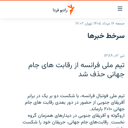
ینک‌های
ابلیت
سترسی
جمعه ۱۶ مرداد ۱۴۰۵ تهران ۱۲:۰۲
ازگشت
صفحه اصلی
سرخط‌ خبرها
ازگشت
ایران
ه
نوی
جهان
تیر ۰۲, ۱۳۸۹
صلی
رادیو
فتن
تيم ملی فرانسه از رقابت های جام
ه
پادکست
انتخاب کنید و بشنوید
جهانی حذف شد
فحه
چندرسانه‌ای
برنامه‌های رادیویی
ستجو
زنان فردا
فرکانس‌ها
گزارش‌های تصویری
تيم ملی فوتبال فرانسه، با شکست دو بر يک در برابر
آفريقای جنوبی از حضور در دور بعدی رقابت های جام
گزارش‌های ویدئویی
English
جهانی ۲۰۱۰ بازماند.
اروگوئه و آفريقای جنوبی در ديدارهای همزمان گروه
نخست ِ رقابت‌های جام جهانی، حريفان خود را شکست
به ما بپیوندید