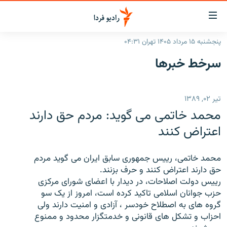
ینک‌های
ابلیت
سترسی
پنجشنبه ۱۵ مرداد ۱۴۰۵ تهران ۰۴:۳۱
ازگشت
صفحه اصلی
سرخط‌ خبرها
ازگشت
ایران
ه
نوی
جهان
تیر ۰۲, ۱۳۸۹
صلی
رادیو
فتن
محمد خاتمی می گويد: مردم حق دارند
ه
پادکست
انتخاب کنید و بشنوید
اعتراض کنند
فحه
چندرسانه‌ای
برنامه‌های رادیویی
ستجو
محمد خاتمی، رييس جمهوری سابق ايران می گويد مردم
زنان فردا
فرکانس‌ها
گزارش‌های تصویری
حق دارند اعتراض کنند و حرف بزنند.
رييس دولت اصلاحات، در ديدار با اعضای شورای مرکزی
گزارش‌های ویدئویی
English
حزب جوانان اسلامی تاکيد کرده است، امروز از يک سو
گروه های به اصطلاح خودسر ، آزادی و امنيت دارند ولی
احزاب و تشکل های قانونی و خدمتگزار محدود و ممنوع
به ما بپیوندید