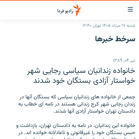
ینک‌های
ابلیت
سترسی
شنبه ۱۷ مرداد ۱۴۰۵ تهران ۱۲:۴۰
ازگشت
صفحه اصلی
سرخط‌ خبرها
ازگشت
ایران
ه
نوی
جهان
تیر ۰۴, ۱۳۸۹
صلی
رادیو
فتن
خانواده زندانيان سياسی رجايی شهر
ه
پادکست
انتخاب کنید و بشنوید
خواستار آزادی بستگان خود شدند
فحه
چندرسانه‌ای
برنامه‌های رادیویی
ستجو
جمعی از خانواده های زندانيان سياسی که بستگان آنها در
زنان فردا
فرکانس‌ها
گزارش‌های تصویری
زندان رجايی شهر کرج زندانی هستند در نامه ای خطاب به
دادستان تهران خواستار آزادی آنها شدند.
گزارش‌های ویدئویی
English
خانواده اين زندانيان، در نامه به دادستان تهران، بازداشت و
حبس بستگان خود را غيرقانونی و ناعادلانه خوانده اند. در
به ما بپیوندید