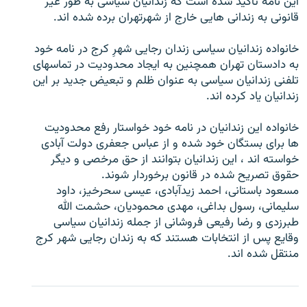
اين نامه تاکيد شده است که زندانيان سياسی به طور غير
قانونی به زندانی هايی خارج از شهرتهران برده شده اند.
خانواده زندانيان سياسی زندان رجايی شهرِ کرج در نامه خود
به دادستان تهران همچنين به ايجاد محدوديت در تماسهای
زبان‌های دیگر
تلفنی زندانيان سياسی به عنوان ظلم و تبعيض جديد بر اين
زندانيان ياد کرده اند.
خانواده اين زندانيان در نامه خود خواستار رفع محدوديت
ها برای بستگان خود شده و از عباس جعفری دولت آبادی
خواسته اند ، اين زندانيان بتوانند از حق مرخصی و ديگر
حقوق تصریح شده در قانون برخوردار شوند.
مسعود باستانی، احمد زيدآبادی، عيسی سحرخيز، داود
سليمانی، رسول بداغی، مهدی محموديان، حشمت الله
طبرزدی و رضا رفيعی فروشانی از جمله زندانيان سياسی
وقايع پس از انتخابات هستند که به زندان رجايی شهر کرج
منتقل شده اند.