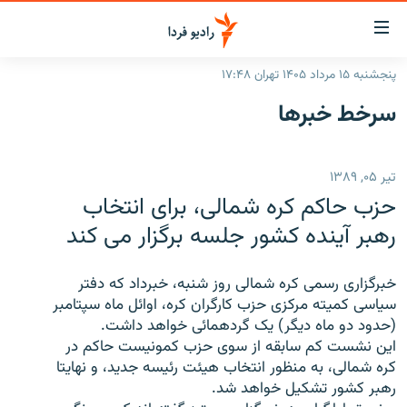
ینک‌های
ابلیت
سترسی
پنجشنبه ۱۵ مرداد ۱۴۰۵ تهران ۱۷:۴۸
ازگشت
صفحه اصلی
سرخط‌ خبرها
ازگشت
ایران
ه
نوی
جهان
تیر ۰۵, ۱۳۸۹
صلی
رادیو
فتن
حزب حاکم کره شمالی، برای انتخاب
ه
پادکست
انتخاب کنید و بشنوید
رهبر آینده کشور جلسه برگزار می کند
فحه
چندرسانه‌ای
برنامه‌های رادیویی
ستجو
خبرگزاری رسمی کره شمالی روز شنبه، خبرداد که دفتر
زنان فردا
فرکانس‌ها
گزارش‌های تصویری
سياسی کميته مرکزی حزب کارگران کره، اوائل ماه سپتامبر
(حدود دو ماه ديگر) يک گردهمائی خواهد داشت.
گزارش‌های ویدئویی
English
اين نشست کم سابقه از سوی حزب کمونيست حاکم در
کره شمالی، به منظور انتخاب هيئت رئيسه جديد، و نهايتا
رهبر کشور تشکيل خواهد شد.
به ما بپیوندید