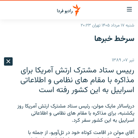
ینک‌های
ابلیت
سترسی
شنبه ۱۷ مرداد ۱۴۰۵ تهران ۲۰:۲۳
ازگشت
صفحه اصلی
سرخط‌ خبرها
ازگشت
ایران
ه
نوی
جهان
تیر ۰۷, ۱۳۸۹
صلی
رادیو
فتن
رییس ستاد مشترک ارتش آمریکا برای
ه
پادکست
انتخاب کنید و بشنوید
مذاکره با مقام های نظامی و اطلاعاتی
فحه
اسراییل به این کشور رفته است
چندرسانه‌ای
برنامه‌های رادیویی
ستجو
زنان فردا
فرکانس‌ها
گزارش‌های تصویری
دریاسالار مایک مولن، رئیس ستاد مشترک ارتش آمریکا روز
گزارش‌های ویدئویی
یکشنبه، برای مذاکره با مقام های نظامی و اطلاعاتی
English
اسراییل به این کشور سفر کرد.
به ما بپیوندید
آقای مولن در اقامت کوتاه خود در تل‌آویو، از جمله با