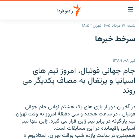
ینک‌های
ابلیت
سترسی
شنبه ۱۷ مرداد ۱۴۰۵ تهران ۱۸:۵۲
ازگشت
صفحه اصلی
سرخط‌ خبرها
ازگشت
ایران
ه
نوی
جهان
تیر ۰۸, ۱۳۸۹
صلی
رادیو
فتن
جام جهانی فوتبال، امروز تیم های
ه
پادکست
انتخاب کنید و بشنوید
اسپانیا و پرتغال به مصاف یکدیگر می
فحه
روند
چندرسانه‌ای
برنامه‌های رادیویی
ستجو
زنان فردا
فرکانس‌ها
گزارش‌های تصویری
در آخرین دور از بازی های یک هشتم نهایی جام جهانی
گزارش‌های ویدئویی
فوتبال ، در ساعت هجده و سی دقیقۀ امروز به وقت تهران،
English
تیم پاراگوئه در برابر تیم ژاپن قرار می گیرد. ژاپن تنها تیم
آسیایی باقیمانده در این مسابقات است.
به ما بپیوندید
همچنین،در ساعت یازده شب بوقت تهران، استادیوم «