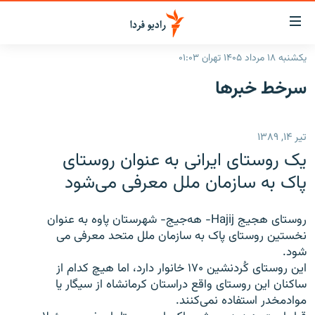
ینک‌های
ابلیت
سترسی
یکشنبه ۱۸ مرداد ۱۴۰۵ تهران ۰۱:۰۳
ازگشت
صفحه اصلی
سرخط‌ خبرها
ازگشت
ایران
ه
نوی
جهان
تیر ۱۴, ۱۳۸۹
صلی
رادیو
فتن
يک روستای ايرانی به عنوان روستای
ه
پادکست
انتخاب کنید و بشنوید
پاک به سازمان ملل معرفی می‌شود
فحه
چندرسانه‌ای
برنامه‌های رادیویی
ستجو
روستای هجيج Hajij- هه‌جيج- شهرستان پاوه به عنوان
زنان فردا
فرکانس‌ها
گزارش‌های تصویری
نخستين روستای پاک به سازمان ملل متحد معرفی می
شود.
گزارش‌های ویدئویی
English
اين روستای کُردنشين ۱۷۰ خانوار دارد، اما هيچ کدام از
ساکنان اين روستای واقع دراستان کرمانشاه از سيگار يا
موادمخدر استفاده نمی‌کنند.
به ما بپیوندید