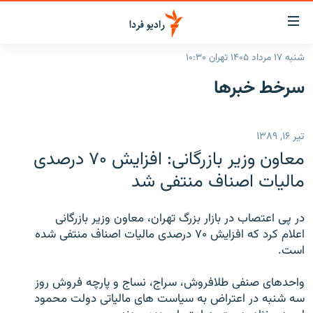
ینک‌های
ابلیت
سترسی
شنبه ۱۷ مرداد ۱۴۰۵ تهران ۱۰:۳۰
ازگشت
صفحه اصلی
سرخط‌ خبرها
ازگشت
ایران
ه
نوی
جهان
تیر ۱۶, ۱۳۸۹
صلی
رادیو
فتن
معاون وزير بازرگانی: افزايش ۷۰ درصدی
ه
پادکست
انتخاب کنید و بشنوید
ماليات اصناف منتفی شد
فحه
چندرسانه‌ای
برنامه‌های رادیویی
ستجو
در پی اعتصاب در بازار بزرگ تهران، معاون وزير بازرگانی
زنان فردا
فرکانس‌ها
گزارش‌های تصویری
اعلام کرد که افزايش ۷۰ درصدی ماليات اصناف منتفی شده
است.
گزارش‌های ویدئویی
English
واحدهای صنفی طلافروش، سراج، نساج و پارچه فروش روز
سه شنبه در اعتراض به سياست های مالياتی دولت محمود
به ما بپیوندید