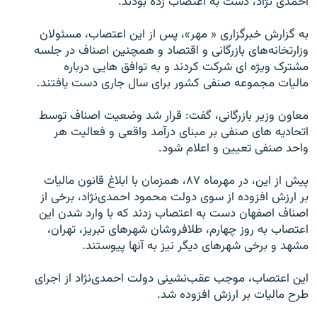
احمدی نژاد، دست به اعتصاب زده بودند.
به گزارش خبرگزاری « مهر»، پس از اين اعتصاب، مسئولان
وزارتخانه‌های بازرگانی و اقتصاد و همچنين اصناف در جلسه
مشترک ويژه ای شرکت کردند و به توافق هايی درباره
زبان‌های دیگر
ماليات مجموعه صنفی کشور برای سال جاری دست يافتند.
معاون وزير بازرگانی، گفت: قرار شد وضعيت اصناف توسط
اتحاديه های صنفی بر مبنای درآمد واقعی و فعاليت هر
واحد صنفی تعيين و اعلام شود.
پيش از اين، در مهرماه ۸۷، همزمان با ابلاغ قانون ماليات
بر ارزش افزوده از سوی دولت محمود احمدی‌نژاد، برخی از
اصناف اصفهان دست به اعتصاب زدند که با وارد شدن اين
اعتصاب به روز چهارم، طلافروشان شهرهای تبريز، تهران،
مشهد و برخی شهرهای ديگر نيز به آنها پيوستند.
اين اعتصاب، موجب عقب‌نشينی دولت احمدی‌نژاد از اجرای
طرح ماليات بر ارزش افزوده شد.