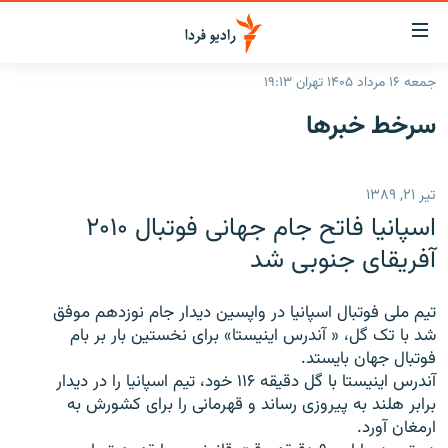
ینک‌های
ابلیت
سترسی
جمعه ۱۶ مرداد ۱۴۰۵ تهران ۱۹:۱۳
ازگشت
صفحه اصلی
سرخط‌ خبرها
ازگشت
ایران
ه
نوی
جهان
تیر ۲۱, ۱۳۸۹
صلی
رادیو
فتن
اسپانيا فاتح جام جهانی فوتبال ۲۰۱۰
ه
پادکست
انتخاب کنید و بشنوید
آفريقای جنوبی شد
فحه
چندرسانه‌ای
برنامه‌های رادیویی
ستجو
تيم ملی فوتبال اسپانيا در واپسين ديدار جام نوزدهم موفق
زنان فردا
فرکانس‌ها
گزارش‌های تصویری
شد با تک گل، « آندرس اينيستا» برای نخستين بار بر بام
فوتبال جهان بايستد.
گزارش‌های ویدئویی
English
آندرس اينيستا با گل دقيقه ۱۱۶ خود، تيم اسپانيا را در ديدار
برابر هلند به پيروزی رساند و قهرمانی را برای کشورش به
ارمغان آورد.
به ما بپیوندید