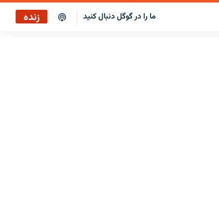
زنده
ما را در گوگل دنبال کنید
پخش آنلاین
پخش رادیویی
پخش آنلاین
پخش ماهواره‌ای