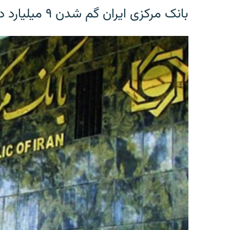
بانک مرکزی ایران گم شدن ۹ میلیارد دلار را تکذیب کرد