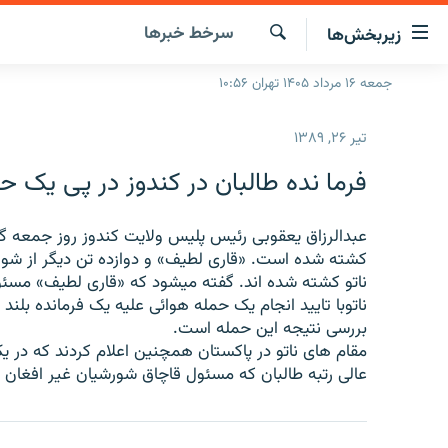
ینک‌های
سرخط‌ خبرها
زیربخش‌ها
ابلیت
سترسی
جستجو
جمعه ۱۶ مرداد ۱۴۰۵ تهران ۱۰:۵۶
صفحه اصلی
ازگشت
ایران
ازگشت
تیر ۲۶, ۱۳۸۹
ه
جهان
نوی
فرما نده طالبان در کندوز در پی يک 
صلی
رادیو
فتن
پادکست
عبدالرزاق يعقوبی رئيس پليس ولايت کندوز روز جمعه گ
انتخاب کنید و بشنوید
ه
کشته شده است. «قاری لطيف» و دوازده تن ديگر از شور
فحه
چندرسانه‌ای
برنامه‌های رادیویی
ناتو کشته شده اند. گفته ميشود که «قاری لطيف» مسئو
ستجو
ناتوبا تاييد انجام يک حمله هوائی عليه يک فرمانده بلند 
زنان فردا
فرکانس‌ها
گزارش‌های تصویری
بررسی نتيجه اين حمله است.
گزارش‌های ویدئویی
مقام های ناتو در پاکستان همچنين اعلام کردند که در يک
عالی رتبه طالبان که مسئول قاچاق شورشيان غير افغان ب