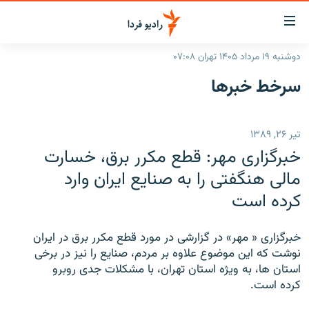
ینک‌های
ابلیت
سترسی
دوشنبه ۱۹ مرداد ۱۴۰۵ تهران ۰۷:۰۸
ازگشت
صفحه اصلی
سرخط‌ خبرها
ازگشت
ایران
ه
نوی
جهان
تیر ۲۶, ۱۳۸۹
صلی
رادیو
فتن
خبرگزاری مهر: قطع مکرر برق، خسارت
ه
پادکست
انتخاب کنید و بشنوید
مالی هنگفتی را به صنايع ايران وارد
فحه
کرده است
چندرسانه‌ای
برنامه‌های رادیویی
ستجو
زنان فردا
فرکانس‌ها
گزارش‌های تصویری
خبرگزاری « مهر» در گزارشی در مورد قطع مکرر برق در ايران
گزارش‌های ویدئویی
نوشت که اين موضوع علاوه بر مردم، صنايع را نيز در برخی
English
استان ها، به ويژه استان تهران، با مشکلات جدی روبرو
کرده است.
به ما بپیوندید