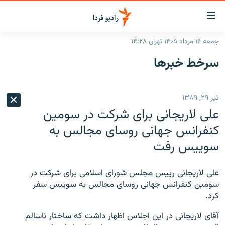
ینک‌های
ابلیت
سترسی
جمعه ۱۶ مرداد ۱۴۰۵ تهران ۱۴:۲۸
ازگشت
صفحه اصلی
سرخط‌ خبرها
ازگشت
ایران
ه
نوی
جهان
تیر ۲۹, ۱۳۸۹
صلی
رادیو
فتن
علی لاریجانی برای شرکت در سومین
ه
پادکست
انتخاب کنید و بشنوید
کنفرانس جهانی روسای مجالس به
فحه
سوییس رفت
چندرسانه‌ای
برنامه‌های رادیویی
ستجو
زنان فردا
فرکانس‌ها
گزارش‌های تصویری
علی لاریجانی رییس مجلس شورای اسلامی برای شركت در
گزارش‌های ویدئویی
سومین کنفرانس جهانی روسای مجالس به سوییس سفر
English
كرد.
به ما بپیوندید
آقای لاریجانی در این اجلاس اظهار داشت که ساختار ناسالم