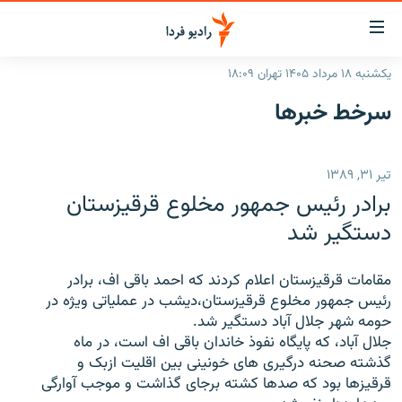
ینک‌های
ابلیت
سترسی
یکشنبه ۱۸ مرداد ۱۴۰۵ تهران ۱۸:۰۹
ازگشت
صفحه اصلی
سرخط‌ خبرها
ازگشت
ایران
ه
نوی
جهان
تیر ۳۱, ۱۳۸۹
صلی
رادیو
فتن
برادر رئیس جمهور مخلوع قرقیزستان
ه
پادکست
انتخاب کنید و بشنوید
دستگیر شد
فحه
چندرسانه‌ای
برنامه‌های رادیویی
ستجو
مقامات قرقیزستان اعلام کردند که احمد باقی اف، برادر
زنان فردا
فرکانس‌ها
گزارش‌های تصویری
رئیس جمهور مخلوع قرقیزستان،دیشب در عملیاتی ویژه در
حومه شهر جلال آباد دستگیر شد.
گزارش‌های ویدئویی
English
جلال آباد، که پایگاه نفوذ خاندان باقی اف است، در ماه
گذشته صحنه درگیری های خونینی بین اقلیت ازبک و
قرقیزها بود که صدها کشته برجای گذاشت و موجب آوارگی
به ما بپیوندید