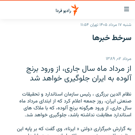
ینک‌های
ابلیت
سترسی
شنبه ۱۷ مرداد ۱۴۰۵ تهران ۱۱:۵۴
ازگشت
صفحه اصلی
سرخط‌ خبرها
ازگشت
ایران
ه
نوی
جهان
مرداد ۰۲, ۱۳۸۹
صلی
رادیو
فتن
از مرداد ماه سال جاری، از ورود برنج
ه
پادکست
انتخاب کنید و بشنوید
آلوده به ايران جلوگيری خواهد شد
فحه
چندرسانه‌ای
برنامه‌های رادیویی
ستجو
نظام الدين برزگری ، رئيس سازمان استاندارد و تحقيقات
زنان فردا
فرکانس‌ها
گزارش‌های تصویری
صنعتی ايران، روز جمعه اعلام کرد که از ابتدای مرداد ماه
سال جاری، از ورود هرگونه برنج آلوده، که با ملاک های
گزارش‌های ویدئویی
English
استاندارد مطابقت نداشته باشد، جلوگيری خواهد شد.
به گزارش خبرگزاری دولتی « ايرنا»، وی گفت که بر پايه ‌اين
به ما بپیوندید