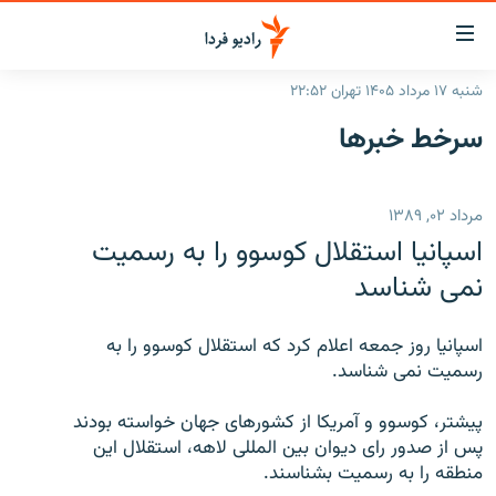
ینک‌های
ابلیت
سترسی
شنبه ۱۷ مرداد ۱۴۰۵ تهران ۲۲:۵۲
ازگشت
صفحه اصلی
سرخط‌ خبرها
ازگشت
ایران
ه
نوی
جهان
مرداد ۰۲, ۱۳۸۹
صلی
رادیو
فتن
اسپانيا استقلال کوسوو را به رسميت
ه
پادکست
انتخاب کنید و بشنوید
نمی شناسد
فحه
چندرسانه‌ای
برنامه‌های رادیویی
ستجو
اسپانيا روز جمعه اعلام کرد که استقلال کوسوو را به
زنان فردا
فرکانس‌ها
گزارش‌های تصویری
رسميت نمی شناسد.
گزارش‌های ویدئویی
English
پيشتر، کوسوو و آمريکا از کشورهای جهان خواسته بودند
پس از صدور رای ديوان بين المللی لاهه، استقلال اين
منطقه را به رسميت بشناسند.
به ما بپیوندید