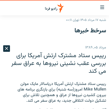
ینک‌های
ابلیت
سترسی
شنبه ۱۷ مرداد ۱۴۰۵ تهران ۰۰:۱۱
ازگشت
صفحه اصلی
سرخط‌ خبرها
ازگشت
ایران
ه
نوی
جهان
مرداد ۰۵, ۱۳۸۹
صلی
رادیو
فتن
رییس ستاد مشترک ارتش آمریکا برای
ه
پادکست
انتخاب کنید و بشنوید
بررسی عقب نشینی نیروها به عراق سفر
فحه
می کند
چندرسانه‌ای
برنامه‌های رادیویی
ستجو
زنان فردا
فرکانس‌ها
گزارش‌های تصویری
رییس ستاد مشترک ارتش آمریکا دریاسالار مایک مولن
گزارش‌های ویدئویی
Mike Mullen امروز(سه شنبه) برای بازنگری برنامه های
English
بیرون کشیدن نیروها از عراق و همچنین تلاش برای
تشکیل دولت ائتلافی جدید، به عراق سفر می کند.
به ما بپیوندید