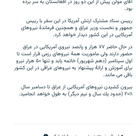
آقای مولن پیش از این دو روز در افغانستان به سر برده
بود.
رییس ستاد مشترک ارتش آمریکا در این سفر با رییس
جمهور و نخست وزیر عراق و همچنین فرماندۀ نیروهای
آمریکایی در این کشور دیدار خواهد کرد.
زبان‌های دیگر
در حال حاضر ۷۷ هزار و پانصد نيروى آمريكايى در عراق
حضور دارند ولى ماموريت همۀ نيروهاى رزمى قرار است تا
اول سپتامبر (دهم شهريور) خاتمه يابد و تنها ۵۰ هزار نيرو
براى آموزش و ارائۀ پيشنهاد به نيروهاى عراقى در اين كشور
باقى مى مانند.
بيرون كشيدن نيروهاى آمريكايى از عراق تا دسامبر سال
۲۰۱۱ (حدود يك سال و نيم ديگر) به طول خواهد انجاميد.