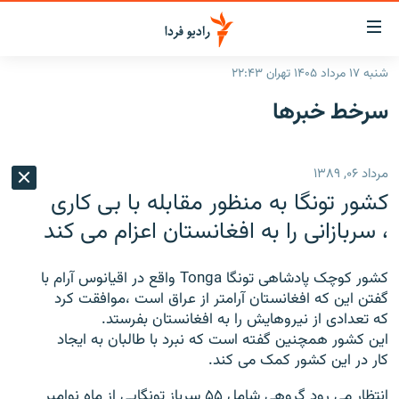
ینک‌های
ابلیت
سترسی
شنبه ۱۷ مرداد ۱۴۰۵ تهران ۲۲:۴۳
ازگشت
صفحه اصلی
سرخط‌ خبرها
ازگشت
ایران
ه
نوی
جهان
مرداد ۰۶, ۱۳۸۹
صلی
رادیو
فتن
کشور تونگا به منظور مقابله با بی کاری
ه
پادکست
انتخاب کنید و بشنوید
، سربازانی را به افغانستان اعزام می کند
فحه
چندرسانه‌ای
برنامه‌های رادیویی
ستجو
کشور کوچک پادشاهی تونگا Tonga واقع در اقیانوس آرام با
زنان فردا
فرکانس‌ها
گزارش‌های تصویری
گفتن این که افغانستان آرامتر از عراق است ،موافقت کرد
که تعدادی از نیروهایش را به افغانستان بفرستد.
گزارش‌های ویدئویی
English
این کشور همچنین گفته است که نبرد با طالبان به ایجاد
کار در این کشور کمک می کند.
به ما بپیوندید
انتظار مى رود گروهى شامل ۵۵ سرباز تونگايى از ماه نوامبر