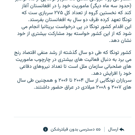
(حدود سه ماه ديگر) ماموريت خود را در افغانستان آغاز
كند كه نخستين گروه از تعداد كل ۲۷۵ سربازى ست كه
تونگا تعهد كرده ظرف دو سال به افغانستان بفرستد.
اين اقدام كشور تونگا در پى درخواست بريتانيا انجام مى
شود كه از اين كشور خواسته بود مشاركت بيشترى از خود
زبان‌های دیگر
نشان دهد.
كشور تونگا كه طى دو سال گذشته از رشد منفى اقتصاد رنج
مى برد به دنبال فعاليت هاى بيشترى در چارچوب ماموريت
هاى صلحبانى سازمان ملل است تا تعداد نيروهاى دفاعى
خود را افزايش دهد.
سربازان تونگايى از سال ۲۰۰۴ تا ۲۰۰۶ و همچنين طى سال
هاى ۲۰۰۷ و ۲۰۰۸ ميلادى در عراق حضور داشتند.
ارسال
دسترسی بدون فیلترشکن