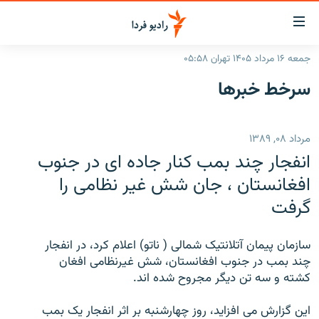
ینک‌های
ابلیت
سترسی
جمعه ۱۶ مرداد ۱۴۰۵ تهران ۰۵:۵۸
ازگشت
صفحه اصلی
سرخط‌ خبرها
ازگشت
ایران
ه
نوی
جهان
مرداد ۰۸, ۱۳۸۹
صلی
رادیو
فتن
انفجار چند بمب کنار جاده ای در جنوب
ه
پادکست
انتخاب کنید و بشنوید
افغانستان ، جان شش غیر نظامی را
فحه
گرفت
چندرسانه‌ای
برنامه‌های رادیویی
ستجو
زنان فردا
فرکانس‌ها
گزارش‌های تصویری
سازمان پیمان آتلانتیک شمالی ( ناتو) اعلام کرد، در انفجار
گزارش‌های ویدئویی
چند بمب در جنوب افغانستان، شش غیرنظامی افغان
English
کشته و سه تن دیگر مجروح شده اند.
به ما بپیوندید
این گزارش می افزاید، روز چهارشنبه بر اثر انفجار یک بمب