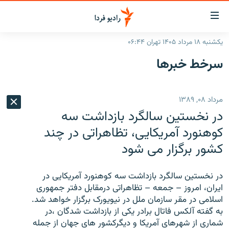
ینک‌های
ابلیت
سترسی
یکشنبه ۱۸ مرداد ۱۴۰۵ تهران ۰۶:۴۴
ازگشت
صفحه اصلی
سرخط‌ خبرها
ازگشت
ایران
ه
نوی
جهان
مرداد ۰۸, ۱۳۸۹
صلی
رادیو
فتن
در نخستین سالگرد بازداشت سه
ه
پادکست
انتخاب کنید و بشنوید
کوهنورد آمریکایی، تظاهراتی در چند
فحه
کشور برگزار می شود
چندرسانه‌ای
برنامه‌های رادیویی
ستجو
زنان فردا
فرکانس‌ها
گزارش‌های تصویری
در نخستین سالگرد بازداشت سه کوهنورد آمریکایی در
گزارش‌های ویدئویی
ایران، امروز – جمعه – تظاهراتی درمقابل دفتر جمهوری
English
اسلامی در مقر سازمان ملل در نیویورک برگزار خواهد شد.
به گفته آلکس فاتال برادر یکی از بازداشت شدگان ،در
به ما بپیوندید
شماری از شهرهای آمریکا و دیگرکشور های جهان از جمله