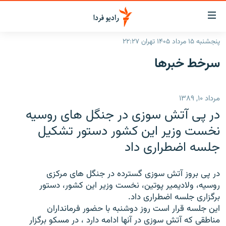
ینک‌های
ابلیت
سترسی
پنجشنبه ۱۵ مرداد ۱۴۰۵ تهران ۲۲:۲۷
ازگشت
صفحه اصلی
سرخط‌ خبرها
ازگشت
ایران
ه
نوی
جهان
مرداد ۱۰, ۱۳۸۹
صلی
رادیو
فتن
در پی آتش سوزی در جنگل های روسیه
ه
پادکست
انتخاب کنید و بشنوید
نخست وزیر این کشور دستور تشکیل
فحه
جلسه اضطراری داد
چندرسانه‌ای
برنامه‌های رادیویی
ستجو
زنان فردا
فرکانس‌ها
گزارش‌های تصویری
در پی بروز آتش سوزی گسترده در جنگل های مرکزی
گزارش‌های ویدئویی
روسیه، ولادیمیر پوتین، نخست وزیر این کشور، دستور
English
برگزاری جلسه اضطراری داد.
این جلسه قرار است روز دوشنبه با حضور فرمانداران
به ما بپیوندید
مناطقی که آتش سوزی در آنها ادامه دارد ، در مسکو برگزار