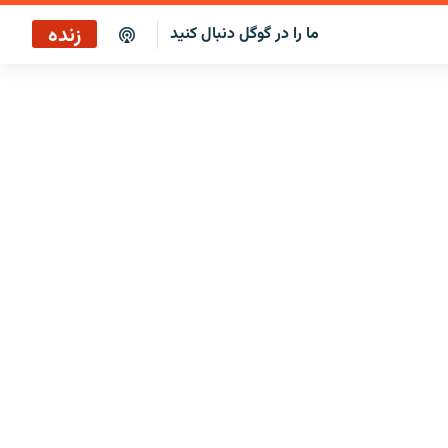
زنده
ما را در گوگل دنبال کنید
پخش آنلاین
پخش رادیویی
پخش آنلاین
پخش ماهواره‌ای