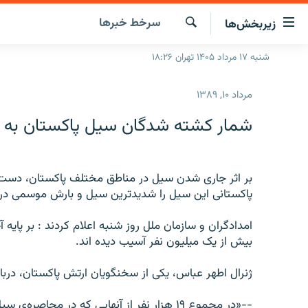
ینک‌های
سرخط‌ خبرها
زیربخش‌ها
ابلیت
سترسی
جستجو
شنبه ۱۷ مرداد ۱۴۰۵ تهران ۱۸:۲۶
صفحه اصلی
ازگشت
ایران
ازگشت
مرداد ۱۰, ۱۳۸۹
ه
جهان
نوی
شمار کشته شدگان سیل پاکستان به دست‌کم ۸۰۰
صلی
رادیو
فتن
پادکست
انتخاب کنید و بشنوید
ه
فحه
چندرسانه‌ای
برنامه‌های رادیویی
پاکستانی این سیل را شدیدترین سیل و بارش موسمی در تا
ستجو
زنان فردا
فرکانس‌ها
گزارش‌های تصویری
امدادگران و سازمان ملل روز شنبه اعلام کردند : بر پایه 
گزارش‌های ویدئویی
بیش از یک میلیون نفر آسیب دیده اند.
ژنرال اطهر عباس، یکی از سخنگویان ارتش پاکستان، دربار
--«در مجموع ۱۹ هزار نفر از آنهایی که در محاص