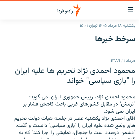
ینک‌های
ابلیت
سترسی
یکشنبه ۱۸ مرداد ۱۴۰۵ تهران ۱۵:۰۱
ازگشت
صفحه اصلی
سرخط‌ خبرها
ازگشت
ایران
ه
نوی
جهان
مرداد ۱۱, ۱۳۸۹
صلی
رادیو
فتن
محمود احمدی نژاد تحریم ها علیه ایران
ه
پادکست
انتخاب کنید و بشنوید
را "بازی سیاسی" خواند
فحه
چندرسانه‌ای
برنامه‌های رادیویی
ستجو
محمود احمدی نژاد، رییس جمهوری ایران، می گوید:
زنان فردا
فرکانس‌ها
گزارش‌های تصویری
"نرمش" در مقابل کشورهای غربی باعث کاهش فشار بر
ایران نمی شود.
گزارش‌های ویدئویی
English
آقای احمدی نژاد یکشنبه عصر در جلسه هیات دولت تحریم
های وضع شده علیه ایران را "بازی سیاسی" دانست و گفت:
"دشمن درصدد است با جنجال، نمایشی را اجرا کند" که به
به ما بپیوندید