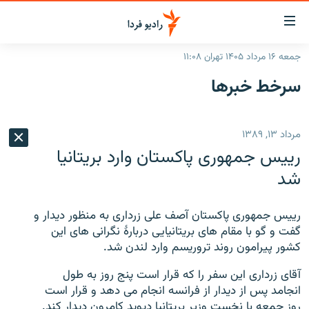
ینک‌های
ابلیت
سترسی
جمعه ۱۶ مرداد ۱۴۰۵ تهران ۱۱:۰۸
ازگشت
صفحه اصلی
سرخط‌ خبرها
ازگشت
ایران
ه
نوی
جهان
مرداد ۱۳, ۱۳۸۹
صلی
رادیو
فتن
رییس جمهوری پاکستان وارد بریتانیا
ه
پادکست
انتخاب کنید و بشنوید
شد
فحه
چندرسانه‌ای
برنامه‌های رادیویی
ستجو
رییس جمهوری پاکستان آصف علی زرداری به منظور دیدار و
زنان فردا
فرکانس‌ها
گزارش‌های تصویری
گفت و گو با مقام های بریتانیایی دربارۀ نگرانی های این
کشور پیرامون روند تروریسم وارد لندن شد.
گزارش‌های ویدئویی
English
آقاى زردارى اين سفر را كه قرار است پنج روز به طول
انجامد پس از ديدار از فرانسه انجام مى دهد و قرار است
به ما بپیوندید
روز جمعه با نخست وزير بريتانيا ديويد كامرون ديدار كند.