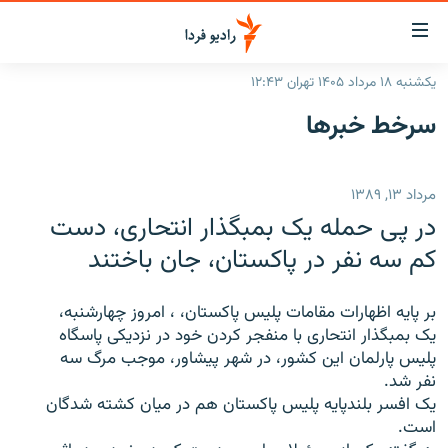
ینک‌های
ابلیت
سترسی
یکشنبه ۱۸ مرداد ۱۴۰۵ تهران ۱۲:۴۳
ازگشت
صفحه اصلی
سرخط‌ خبرها
ازگشت
ایران
ه
نوی
جهان
مرداد ۱۳, ۱۳۸۹
صلی
رادیو
فتن
در پی حمله یک بمبگذار انتحاری، دست
ه
پادکست
انتخاب کنید و بشنوید
کم سه نفر در پاکستان، جان باختند
فحه
چندرسانه‌ای
برنامه‌های رادیویی
ستجو
بر پايه اظهارات مقامات پليس پاکستان، ، امروز چهارشنبه،
زنان فردا
فرکانس‌ها
گزارش‌های تصویری
يک بمبگذار انتحاری با منفجر کردن خود در نزديکی پاسگاه
پليس پارلمان اين کشور، در شهر پيشاور، موجب مرگ سه
گزارش‌های ویدئویی
English
نفر شد.
يک افسر بلندپايه پليس پاکستان هم در ميان کشته شدگان
است.
به ما بپیوندید