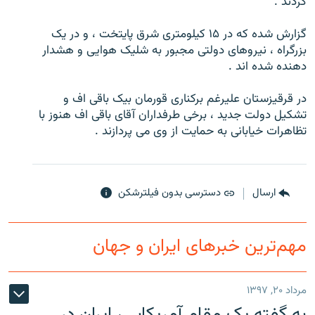
کردند .
گزارش شده که در ۱۵ کيلومتری شرق پايتخت ، و در يک
بزرگراه ، نيروهای دولتی مجبور به شليک هوايی و هشدار
دهنده شده اند .
زبان‌های دیگر
در قرقيزستان عليرغم برکناری قورمان بيک باقی اف و
تشکيل دولت جديد ، برخی طرفداران آقای باقی اف هنوز با
تظاهرات خيابانی به حمايت از وی می پردازند .
ارسال
دسترسی بدون فیلترشکن
مهم‌ترین خبرهای ایران و جهان
مرداد ۲۰, ۱۳۹۷
به گفته یک مقام آمریکایی، ایران در