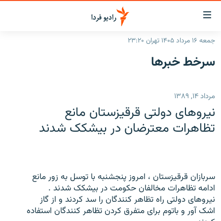
ینک‌های
ابلیت
سترسی
جمعه ۱۶ مرداد ۱۴۰۵ تهران ۲۳:۲۰
ازگشت
صفحه اصلی
سرخط‌ خبرها
ازگشت
ایران
ه
نوی
جهان
مرداد ۱۴, ۱۳۸۹
صلی
رادیو
فتن
نيروهای دولتی قرقيزستان مانع
ه
پادکست
انتخاب کنید و بشنوید
تظاهرات معترضان در بيشکک شدند
فحه
چندرسانه‌ای
برنامه‌های رادیویی
ستجو
زنان فردا
فرکانس‌ها
گزارش‌های تصویری
سربازان قرقيزستان ، امروز پنجشنبه با توسل به زور مانع
گزارش‌های ویدئویی
English
ادامه تظاهرات مخالفان حکومت در بيشکک شدند .
نيروهای دولتی راه تظاهر کنندگان را سد کردند و از گاز
اشک آور و باتوم برای متفرق کردن تظاهر کنندگان استفاده
به ما بپیوندید