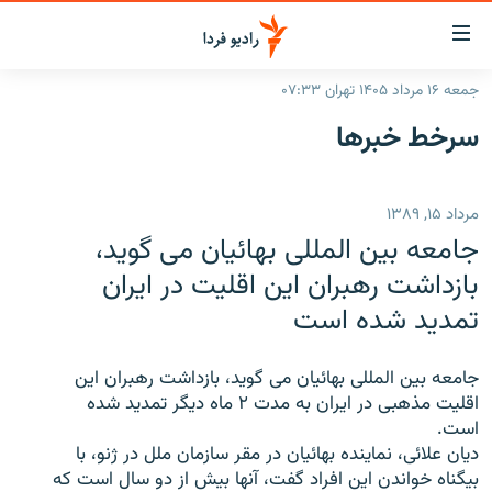
ینک‌های
ابلیت
سترسی
جمعه ۱۶ مرداد ۱۴۰۵ تهران ۰۷:۳۳
ازگشت
صفحه اصلی
سرخط‌ خبرها
ازگشت
ایران
ه
نوی
جهان
مرداد ۱۵, ۱۳۸۹
صلی
رادیو
فتن
جامعه بین المللی بهائیان می گوید،
ه
پادکست
انتخاب کنید و بشنوید
بازداشت رهبران این اقلیت در ایران
فحه
تمدید شده است
چندرسانه‌ای
برنامه‌های رادیویی
ستجو
زنان فردا
فرکانس‌ها
گزارش‌های تصویری
جامعه بین المللی بهائیان می گوید، بازداشت رهبران این
گزارش‌های ویدئویی
اقلیت مذهبی در ایران به مدت ۲ ماه دیگر تمدید شده
English
است.
دیان علائی، نماینده بهائیان در مقر سازمان ملل در ژنو، با
به ما بپیوندید
بیگناه خواندن این افراد گفت، آنها بیش از دو سال است که