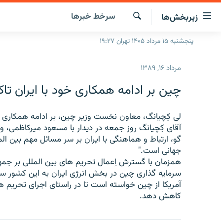
ینک‌های
سرخط‌ خبرها
زیربخش‌ها
ابلیت
سترسی
جستجو
پنجشنبه ۱۵ مرداد ۱۴۰۵ تهران ۱۹:۲۷
صفحه اصلی
ازگشت
ایران
ازگشت
مرداد ۱۶, ۱۳۸۹
ه
جهان
نوی
چین بر ادامه همکاری خود با ایران تاک
صلی
رادیو
فتن
پادکست
لی کِچیانگ، معاون نخست وزیر چین، بر ادامه همکاری ک
انتخاب کنید و بشنوید
ه
آقای کِچیانگ روز جمعه در دیدار با مسعود میرکاظمی،
فحه
چندرسانه‌ای
برنامه‌های رادیویی
گو، ارتباط و هماهنگی با ایران بر سر مسائل مهم بین ا
ستجو
جهانی است."
زنان فردا
فرکانس‌ها
گزارش‌های تصویری
همزمان با گسترش اِعمال تحریم های بین المللی بر جمه
گزارش‌های ویدئویی
سرمایه گذاری چین در بخش انرژی ایران به این کشور سف
آمریکا از چین خواسته است تا در راستای اجرای تحریم های
کاهش دهد.